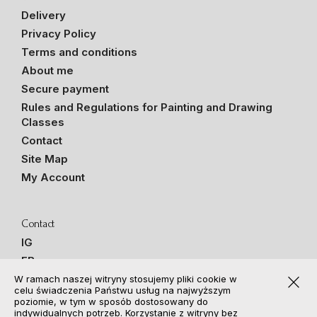
Delivery
Privacy Policy
Terms and conditions
About me
Secure payment
Rules and Regulations for Painting and Drawing
Classes
Contact
Site Map
My Account
Contact
IG
FB
close
TikTok
W ramach naszej witryny stosujemy pliki cookie w
celu świadczenia Państwu usług na najwyższym
+48 600 986 645
poziomie, w tym w sposób dostosowany do
indywidualnych potrzeb. Korzystanie z witryny bez