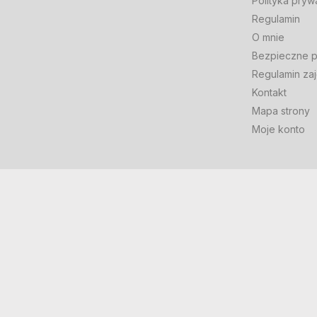
Polityka pryw
Regulamin
O mnie
Bezpieczne p
Regulamin zaj
Kontakt
Mapa strony
Moje konto