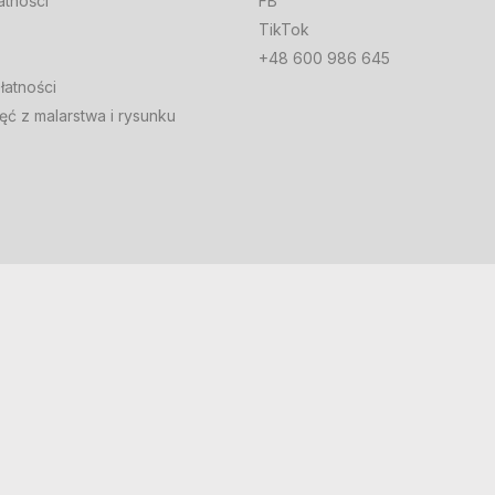
atności
FB
TikTok
+48 600 986 645
łatności
ęć z malarstwa i rysunku