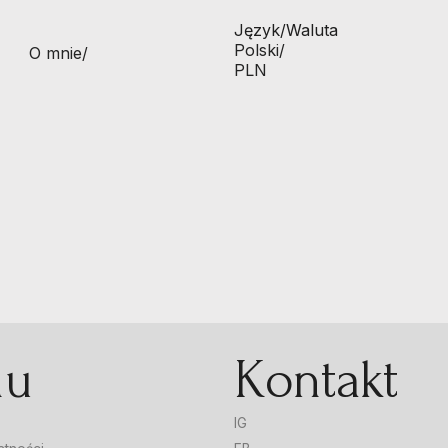
Język/Waluta
Polski/
O mnie
/
PLN
nu
Kontakt
IG