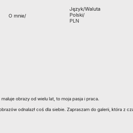
Język/Waluta
Polski/
O mnie
/
PLN
maluje obrazy od wielu lat, to moja pasja i praca.
razów odnalazł coś dla siebie. Zapraszam do galerii, która z c