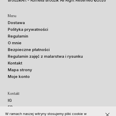
BrodzikArt - Kornelia Brodzik
All Right Reserved ©2026
Menu
Dostawa
Polityka prywatności
Regulamin
O mnie
Bezpieczne płatności
Regulamin zajęć z malarstwa i rysunku
Kontakt
Mapa strony
Moje konto
Kontakt
IG
FB
close
TikTok
W ramach naszej witryny stosujemy pliki cookie w